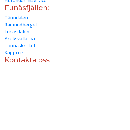
Hbrandén Elservice
Funäsfjällen:
Tänndalen
Ramundberget
Funäsdalen
Bruksvallarna
Tännäskröket
Kappruet
Kontakta oss:
info@stugvarden.se
0684-21245
Reception:
0684-21245
Vallarvägen 4, 846 72, Funäsdalen