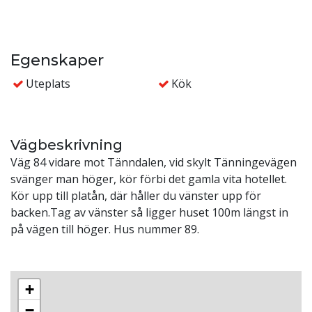
Sovrum 2: 1 våningssäng samt en enkelsäng (längd 90
cm)
Badrum: wc, dusch och tvättmaskin.
Egenskaper
Uteplats
Kök
GÄSTSTUGA
12kvm
2 våningsängar.
WC
Vägbeskrivning
Garderobslådor, avhängning för ytterkläder samt
Väg 84 vidare mot Tänndalen, vid skylt Tänningevägen
skotork finns i gästhuset.
svänger man höger, kör förbi det gamla vita hotellet.
Kör upp till platån, där håller du vänster upp för
ÖVRIGT
backen.Tag av vänster så ligger huset 100m längst in
Tillgång till 2 motorvärmare.
på vägen till höger. Hus nummer 89.
Rökfri.
Djurtillåten.
Skotork
+
AVSTÅND
−