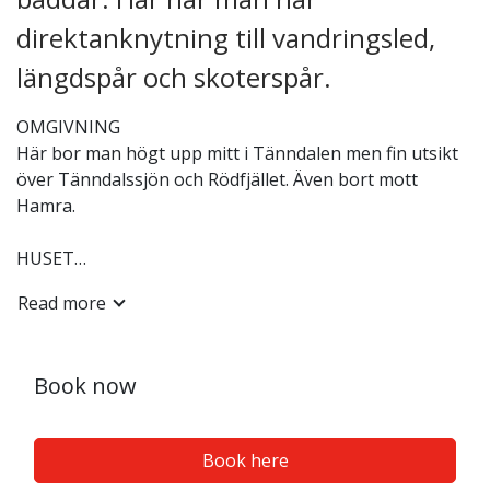
direktanknytning till vandringsled,
längdspår och skoterspår.
OMGIVNING
Här bor man högt upp mitt i Tänndalen men fin utsikt
över Tänndalssjön och Rödfjället. Även bort mott
Hamra.
HUSET
Stugan är 57 kvm och har 5 bäddar samt gäststugan 12
Read more
kvm med 4 bäddar.
Allrum: Matplats, braskamin, TV, Canal Digital family. .
Köksavdelning: spis, ugn, kylskåp, frysfack, micro och
Book now
diskmaskin.
Sovrum 1: 1 dubbelsäng. Garderober och
Book here
garderobslådor