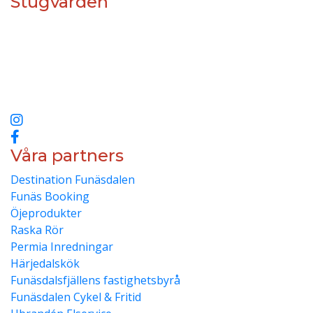
Stugvärden
Våran vision är att hjälpa er från a-ö med allt ni kan
behöva i Funäsfjällen. Vi jobbar ständigt med utveckling
inom kvalité och miljö genom att utbilda våran personal
med SRYs yrkesbevis inom städservice nivå 4 och
med nya miljösmarta städ produkter och elbilar
Våra partners
Destination Funäsdalen
Funäs Booking
Öjeprodukter
Raska Rör
Permia Inredningar
Härjedalskök
Funäsdalsfjällens fastighetsbyrå
Funäsdalen Cykel & Fritid