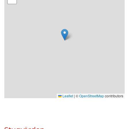
Lift: 3,6km Tänndalsvallen och 6km till Tänndalens
stora skidområde (Svansjöliftarna-Hamra)
Längdspår: 50 meter
Skoterled: 10 meter
Cykelled: 50 meter
Vandringsled: 50 meter
Restaurang: 3km till våffelstuga på kalfjäll eller i dalen
samt 6km till närmaste restaurang
Livsmedelsbutik: 7km (Hamra livs)
Leaflet
|
©
OpenStreetMap
contributors