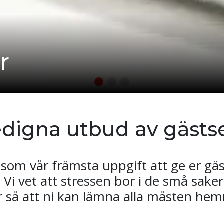
r
edigna utbud av gästse
 som vår främsta uppgift att ge er g
. Vi vet att stressen bor i de små saker
r så att ni kan lämna alla måsten hemm