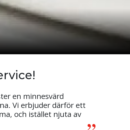
rvice!
äster en minnesvärd
na. Vi erbjuder därför ett
a, och istället njuta av