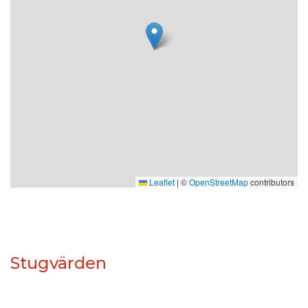
Leaflet
|
©
OpenStreetMap
contributors
Stugvärden
Våran vision är att hjälpa er från a-ö med allt ni kan
behöva i Funäsfjällen. Vi jobbar ständigt med utveckling