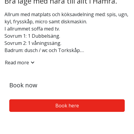
Bra läge med nära till allt i Hamra.
Allrum med matplats och köksavdelning med: spis, ugn,
kyl, frysskåp, micro samt diskmaskin.
I allrummet soffa med tv.
Sovrum 1: 1 Dubbelsäng.
Sovrum 2: 1 våningssäng.
Badrum: dusch / wc och Torkskåp.
motorvärmare.
Read more
wifi samt cromecast.
Skidföråd.
Altan.
Book now
rökfri.
Husdjursfri.
Bastu och vallabod finns i gemensam anläggning.
Book here