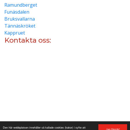
Ramundberget
Funäsdalen
Bruksvallarna
Tännäskröket
Kappruet
Kontakta oss:
info@stugvarden.se
0684-21245
Reception:
0684-21245
Vallarvägen 4, 846 72, Funäsdalen
Site produced by
Visit Group
with
Citybreak™
Information & Reservation System.
Den här webbplatsen innehåller så kallade cookies (kakor) i syfte att
Jag förstår!