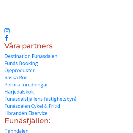
inom kvalité och miljö genom att utbilda våran personal
med SRYs yrkesbevis inom städservice nivå 4 och
med nya miljösmarta städ produkter och elbilar
Våra partners
Destination Funäsdalen
Funäs Booking
Öjeprodukter
Raska Rör
Permia Inredningar
Härjedalskök
Funäsdalsfjällens fastighetsbyrå
Funäsdalen Cykel & Fritid
Hbrandén Elservice
Funäsfjällen:
Tänndalen